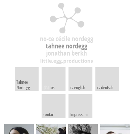
Tahnee
Nordegg
photos
cv english
cv deutsch
contact
Impressum