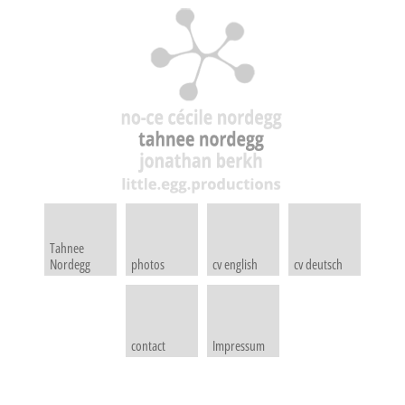
Tahnee
Nordegg
photos
cv english
cv deutsch
contact
Impressum