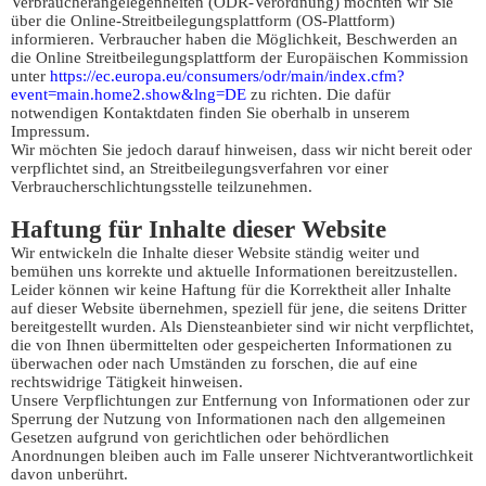
Verbraucherangelegenheiten (ODR-Verordnung) möchten wir Sie
über die Online-Streitbeilegungsplattform (OS-Plattform)
informieren. Verbraucher haben die Möglichkeit, Beschwerden an
die Online Streitbeilegungsplattform der Europäischen Kommission
unter
https://ec.europa.eu/consumers/odr/main/index.cfm?
event=main.home2.show&lng=DE
zu richten. Die dafür
notwendigen Kontaktdaten finden Sie oberhalb in unserem
Impressum.
Wir möchten Sie jedoch darauf hinweisen, dass wir nicht bereit oder
verpflichtet sind, an Streitbeilegungsverfahren vor einer
Verbraucherschlichtungsstelle teilzunehmen.
Haftung für Inhalte dieser Website
Wir entwickeln die Inhalte dieser Website ständig weiter und
bemühen uns korrekte und aktuelle Informationen bereitzustellen.
Leider können wir keine Haftung für die Korrektheit aller Inhalte
auf dieser Website übernehmen, speziell für jene, die seitens Dritter
bereitgestellt wurden. Als Diensteanbieter sind wir nicht verpflichtet,
die von Ihnen übermittelten oder gespeicherten Informationen zu
überwachen oder nach Umständen zu forschen, die auf eine
rechtswidrige Tätigkeit hinweisen.
Unsere Verpflichtungen zur Entfernung von Informationen oder zur
Sperrung der Nutzung von Informationen nach den allgemeinen
Gesetzen aufgrund von gerichtlichen oder behördlichen
Anordnungen bleiben auch im Falle unserer Nichtverantwortlichkeit
davon unberührt.